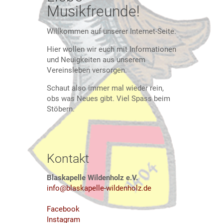
Musikfreunde!
Willkommen auf unserer Internet-Seite.
Hier wollen wir euch mit Informationen
und Neuigkeiten aus unserem
Vereinsleben versorgen.
Schaut also immer mal wieder rein,
obs was Neues gibt. Viel Spass beim
Stöbern.
Kontakt
Blaskapelle Wildenholz e.V.
info@blaskapelle-wildenholz.de
Facebook
Instagram