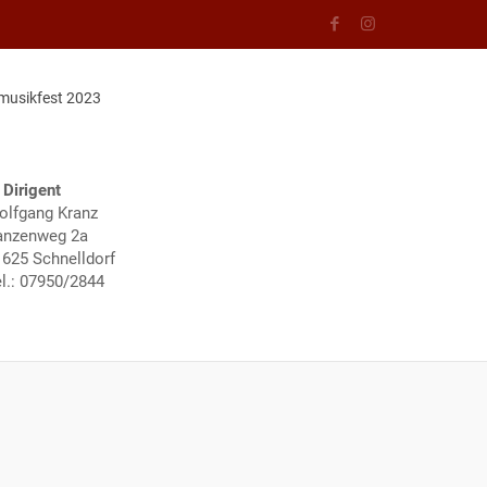
musikfest 2023
 Dirigent
olfgang Kranz
anzenweg 2a
1625 Schnelldorf
l.: 07950/2844