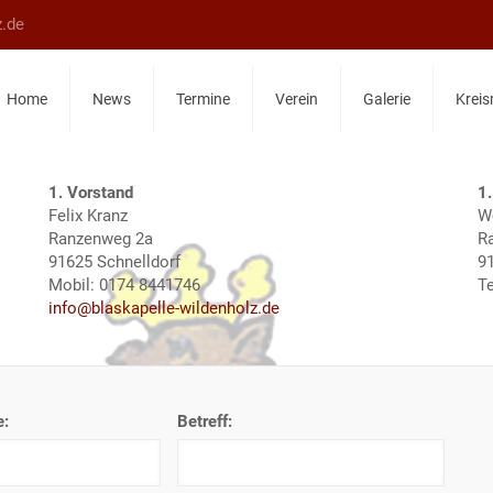
z.de
Home
News
Termine
Verein
Galerie
Kreis
1. Vorstand
1.
Felix Kranz
W
Ranzenweg 2a
R
91625 Schnelldorf
9
Mobil: 0174 8441746
Te
info@blaskapelle-wildenholz.de
e:
Betreff: