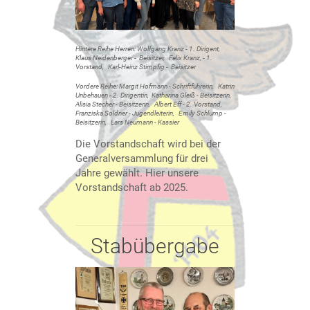
Hintere Reihe Herren: Wolfgang Kranz - 1. Dirigent,
Klaus Neidenberger - Beisitzer, Felix Kranz, - 1.
Vorstand, Karl-Heinz Stimpfig - Beisitzer
Vordere Reihe: Margit Hofmann - Schriftführerin, Katrin
Unbehauen - 2. Dirigentin, Katharina Gleiß - Beisitzerin,
Alisia Stecher - Beisitzerin, Albert Eff - 2. Vorstand,
Franziska Soldner - Jugendleiterin, Emily Schlump -
Beisitzerin, Lars Neumann - Kassier
Die Vorstandschaft wird bei der
Generalversammlung für drei
Jahre gewählt. Hier unsere
Vorstandschaft ab 2025.
Stabübergabe