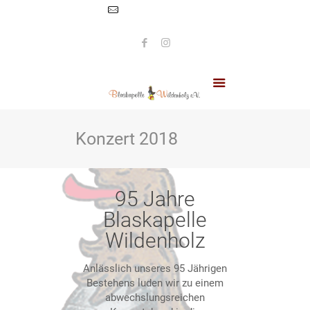
info@blaskapelle-
wildenholz.de
Konzert 2018
95 Jahre
Blaskapelle
Wildenholz
Anlässlich unseres 95 Jährigen
Bestehens luden wir zu einem
abwechslungsreichen