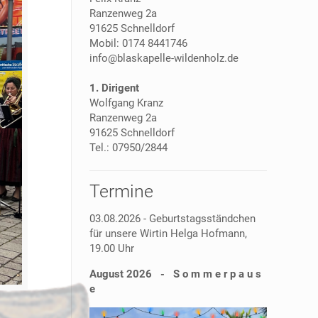
Ranzenweg 2a
91625 Schnelldorf
Mobil: 0174 8441746
info@blaskapelle-wildenholz.de
1. Dirigent
Wolfgang Kranz
Ranzenweg 2a
91625 Schnelldorf
Tel.: 07950/2844
Termine
03.08.2026 - Geburtstagsständchen
für unsere Wirtin Helga Hofmann,
19.00 Uhr
August 2026 - S o m m e r p a u s
e