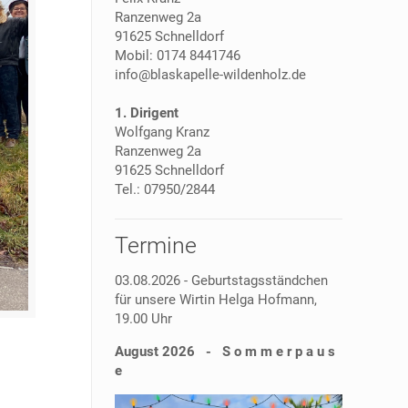
Ranzenweg 2a
91625 Schnelldorf
Mobil: 0174 8441746
info@blaskapelle-wildenholz.de
1. Dirigent
Wolfgang Kranz
Ranzenweg 2a
91625 Schnelldorf
Tel.: 07950/2844
Termine
03.08.2026 - Geburtstagsständchen
für unsere Wirtin Helga Hofmann,
19.00 Uhr
August 2026 - S o m m e r p a u s
e